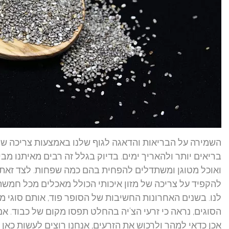
השמירה על הבריאות והדאגה לגוף שלנו באמצעות צריכה של מז
בריאים יותר ולהאריך ימים. בדיוק בגלל זה רבים מאיתנו מ
ואוכל מטוגן ומשתדלים להפחית בהם כמה שפחות. לצד זאת, 
להקפיד על צריכה של מזון איכותי הכולל מאכלים מכל חמשת א
לנו. בשנים האחרונות החשיבות של הסופר פוד, אותם סוגי מז
הסוגים, נראה כי זרעי הצ'יה בהחלט תפסו מקום של כבוד. א
אכן כדאי למהר ולרכוש את הזרעים, אנחנו רוצים לעשות כאן