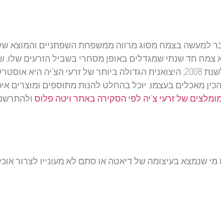
דובר למעשה בצמח מסוג מרווה ממשפחת השפתניים והמוצא שלו
א צמח חד שנתי שמגדלים באופן מסחרי בשביל הזרעים שלו, שנ
לצרוך כמו שהם או בצורת שמן שניתן להפיק מהזרעים. נכון לשנת 2008, היצואנית הגדולה ביותר של זרעי הצ'יה היא 
להכין מאכלים בעצמו, יוכל בהחלט להנות מתוספים ומוצרים איכ
ומלצים של זרעי צ'יה לפי הסקירה באתר ויטה פלוס
ולהתרשם
 מי שנמצא בעיצומה של דיאטה או סתם לא מעוניין לצרוך אוכל
מעבר לכך במנה של שתי כפות זרעי צ'יה פחות או יותר, תמצאו
פחות מ-11 גרם של סיבים תזונתיים, 4 גרם של חלבון איכותי מן הצומח ו-9 גרם של שומן חיוני שחמישה מתוכם הוא ת
נרליים חיוניים וחשובים. בין היתר הם מכילים אבץ, מגנזיום, זרחן, ויט
צ'יה על בסיס יומי יכולה להוות חלק משמעותי מצריכת הרכיבים התזונתי