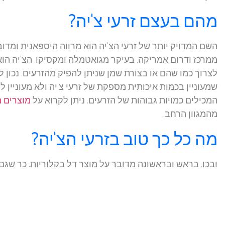
מהם בעצם זרעי צ'יה?
השם המדויק יותר של זרעי הצ'יה הוא מרווה היספאנית ומ
ממרכז ודרום אמריקה, בעיקר מגואטמלה ומקסיקו. הצ'יה הו
שמעוניין בכמות איכותית מספקת של זרעי צ'יה ולא מעוניין 
המכילים כמויות גבוהות של הזרעים. ניתן לקרוא על
מוצרים מ
מהמגוון הרחב.
מה כל כך טוב בזרעי הצ'יה?
ובכן, בראש ובראשונה מדובר על מוצר דל בקלוריות, כך שגם
משמין, יכול בהחלט להמשיך ולהנות מהיתרונות של הזרעים. 
של אומגה 3. כמו כן, זרעי הצ'יה עשירים בוויטמינים ומי
ממשפחת B1 ו-B2 ועוד. כך למעשה, צריכה של זרעי 