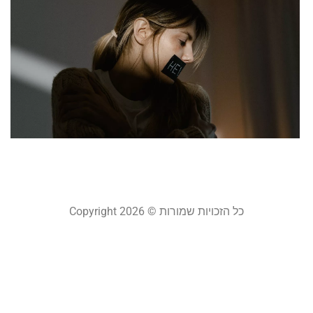
נ
א
א
ה
ל
ב
23
קר
כל הזכויות שמורות © Copyright 2026