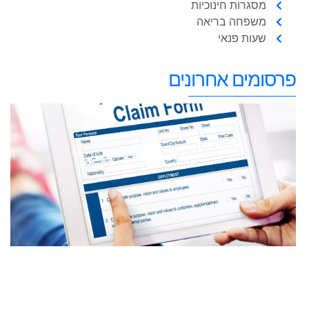
מסגרות חינוכיות
משפחה בריאה
שעות פנאי
פרסומים אחרונים
נ
ל
כ
ח
ב
כ
ש
ב
ח