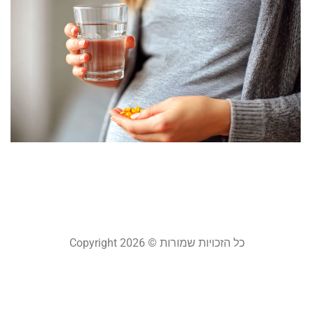
ו
ב
ה
ה
ל
ה
ו
ש
ינוא
קר
כל הזכויות שמורות © Copyright 2026