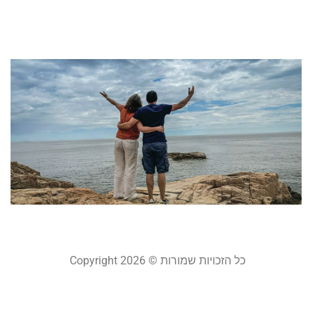
21
קר
ח
ל
ל
א
ו
מ
יולי 3
קר
כל הזכויות שמורות © Copyright 2026