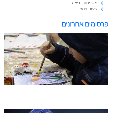
משפחה בריאה
שעות פנאי
פרסומים אחרונים
ט
ב
ל
ע
צ
מ
20
קר
מ