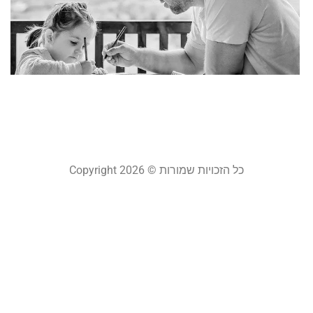
ב
ל
ע
מ
20
קר
כל הזכויות שמורות © Copyright 2026