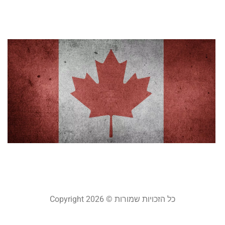
20
קר
ר
ל
ב
ה
ק
ה
ש
נוב
קר
כל הזכויות שמורות © Copyright 2026