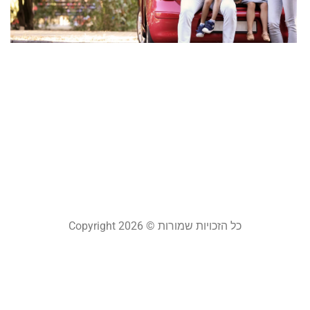
א
ל
ה
ב
א
ל
22
קר
כל הזכויות שמורות © Copyright 2026