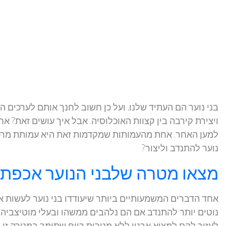
בני נוער הם העתיד שלנו, ועל כן חשוב לחנך אותם לערכים
ויצירת קירבה בין קצוות האוכלוסיה. אבל איך עושים זאת? א
למען האחר. אחת מהעמותות שמקדמות זאת היא עמותת מרכז ג
נוער להתנדב וליצור?
מצאו מטרה שלבני הנוער אכפת
אחד הדברים המשמעותיים ביותר שיעודדו בני נוער לעשות א
נוטים יותר להתנדב אם הם נלהבים ממשהו ובעלי מוטיצביה ל
לעזור להם למצוא ארגון ללא מטרות רווח שתומך במטרה זו. א