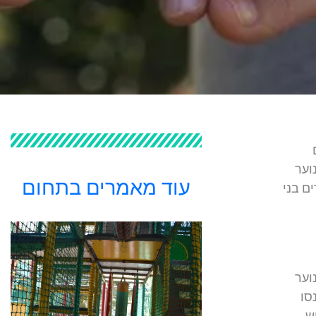
וער
עוד מאמרים בתחום
ם בני
וער
סו
ש